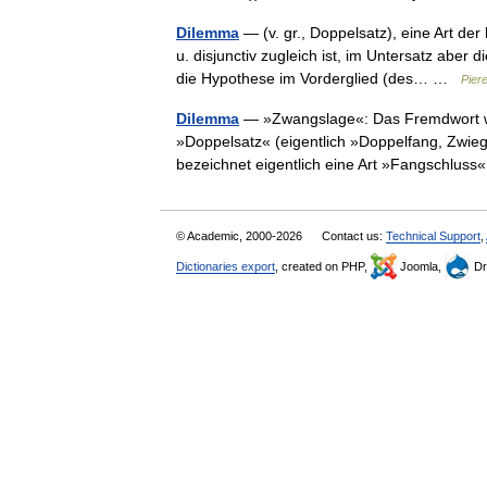
Dilemma
— (v. gr., Doppelsatz), eine Art de
u. disjunctiv zugleich ist, im Untersatz aber
die Hypothese im Vorderglied (des… …
Pier
Dilemma
— »Zwangslage«: Das Fremdwort wur
»Doppelsatz« (eigentlich »Doppelfang, Zwiegr
bezeichnet eigentlich eine Art »Fangschlu
© Academic, 2000-2026
Contact us:
Technical Support
,
Dictionaries export
, created on PHP,
Joomla,
Dr