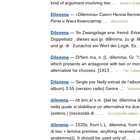
kind of argument involving two …
Modern Engl
Dilemma
— «Dilemma» Сингл Нелли Келли
Ритм н блюз Композитор …
Википедия
Dilemma
— Sn Zwangslage erw. fremd. Erkenn
Doppelsatz , dieses aus gr. dilẽmma, zu gr
und gr. di . Zunächst ein Wort der Logik. 
Dilemma
— Di*lem ma, n. [L. dilemma, Gr. ?;
which presents an antagonist with two or more
alternative he chooses. [1913… …
The Collabo
Dilemma
— Single par Nelly extrait de l’alb
album) 3:55 (version radio) Genre …
Wikipéd
dilemma
— /di lɛm:a/ s.m. [dal lat. dilemma ăt
nella quale si stabilisce un alternativa tra du
(estens.) [necessità di… …
Enciclopedia Italiana
dilemma
— 1520s, from L.L. dilemma, from Gk
di two + lemma premise, anything received o
analemma)). It should be used only of… …