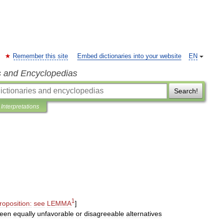
Remember this site
Embed dictionaries into your website
EN
s and Encyclopedias
Search!
Interpretations
1
roposition:
see
LEMMA
]
een
equally
unfavorable
or
disagreeable
alternatives