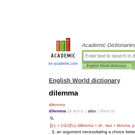
Academic Dictionarie
en-academic.com
English World dictionary
English World dictionary
dilemma
dilemma
dilemma
[
di
lem
′
ə
; ]
also
[
dīlem
′
ə
]
n
.
[
LL
<
LGr
(
Ec
)
dil
ē
mma
<
di
-
,
two
+
l
ē
mma
,
p
1
.
an
argument
necessitating
a
choice
betw