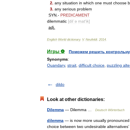
2
.
any
situation
in
which
one
must
choose
b
3
.
any
serious
problem
SYN
.-
PREDICAMENT
dilemmatic
[
dil΄ə
mat
′
ik
]
adj
.
English
World
dictionary
.
V
.
Neufeldt
.
2014
.
Игры ⚽
Поможем решить контрольну
Synonyms
:
Quandary
,
strait
,
difficult choice
,
puzzling alte
dildo
Look at other dictionaries:
Dilemma
— Dilemma …
Deutsch Wörterbuch
dilemma
— is now more usually pronounced wit
choice between two undesirable alternatives’ an