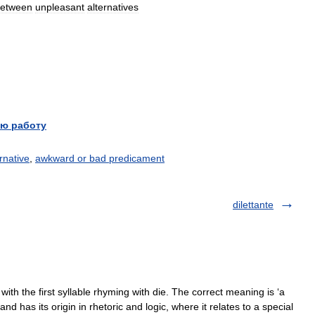
etween
unpleasant
alternatives
ю работу
rnative
,
awkward or bad predicament
dilettante
h the first syllable rhyming with die. The correct meaning is ‘a
d has its origin in rhetoric and logic, where it relates to a special