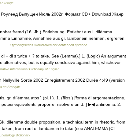
ish usage
 Роуленд Выпущен Июль 2002r. Формат CD • Download Жанр
bar fremd (16. Jh.) Entlehnung. Entlehnt aus l. dilēmma
. lẽmma Einnahme, Annahme aus gr. lambánein nehmen, ergreifen
Es… …
Etymologisches Wörterbuch der deutschen sprache
 di = di s twice + ? to take. See {Lemma}.] 1. (Logic) An argument
 alternatives, but is equally conclusive against him, whichever
rative International Dictionary of English
um Nellyville Sortie 2002 Enregistrement 2002 Durée 4:49 (version
ia en Français
is, gr. dílēmma atos ] (pl. i ). 1. (filos.) [forma di argomentazione,
e ipotesi equivalenti: proporre, risolvere un d. ] ▶◀ antinomia. 2.
. dilemma double proposition, a technical term in rhetoric, from
r taken, from root of lambanein to take (see ANALEMMA (Cf.
Etymology dictionary