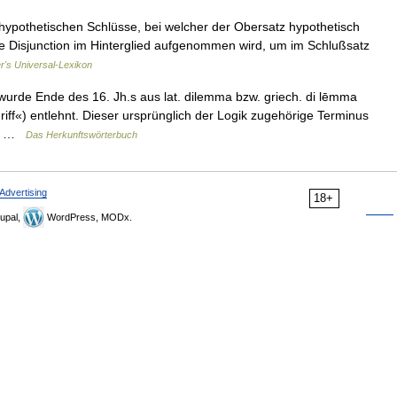
r hypothetischen Schlüsse, bei welcher der Obersatz hypothetisch
 die Disjunction im Hinterglied aufgenommen wird, um im Schlußsatz
er's Universal-Lexikon
de Ende des 16. Jh.s aus lat. dilemma bzw. griech. di lēmma
iff«) entlehnt. Dieser ursprünglich der Logik zugehörige Terminus
ss« …
Das Herkunftswörterbuch
Advertising
18+
upal,
WordPress, MODx.